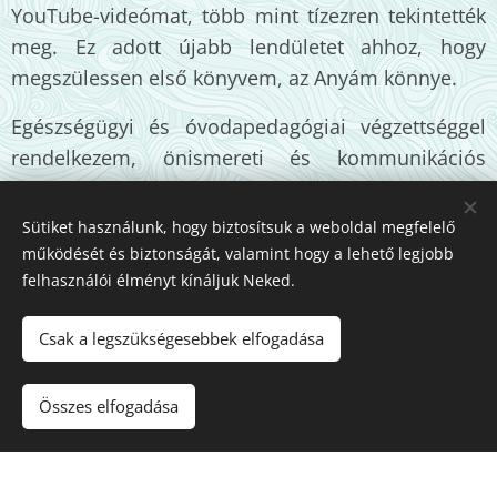
YouTube-videómat, több mint tízezren tekintették
meg. Ez adott újabb lendületet ahhoz, hogy
megszülessen első könyvem, az Anyám könnye.
Egészségügyi és óvodapedagógiai végzettséggel
rendelkezem, önismereti és kommunikációs
trénerként dolgozom. Közel húsz éve vagyok jelen
a segítő szakmában: hallgattam, figyeltem,
Sütiket használunk, hogy biztosítsuk a weboldal megfelelő
jegyzeteltem az emberek életét. Írásaim
működését és biztonságát, valamint hogy a lehető legjobb
születésről és halálról, országos szinten is
felhasználói élményt kínáljuk Neked.
eljutottak sokakhoz. Nem tanítani szeretnék,
Csak a legszükségesebbek elfogadása
hanem megmutatni: érdemes szembenézni a
múltunkkal, vállalni önmagunkat, és végigmenni
azon az úton, amely néha fájdalmas, de értelmet
Összes elfogadása
és erőt ad. Hiszem, hogy ha megosztjuk a
történeteinket, az út együtt könnyebb lesz