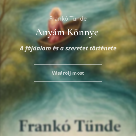
Frankó Tünde
Anyám Könnye
A fájdalom és a szeretet története
Vásárolj most