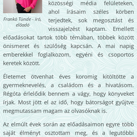
közösségi média felületeken,
ahol írásaim széles körben
Frankó Tünde - író,
terjedtek, sok megosztást és
előadó
visszajelzést kaptam. Emellett
előadásokat tartok több témában, többek között
önismeret és szülőség kapcsán. A mai napig
emberekkel foglalkozom, egyéni és csoportos
keretek között.
Életemet ötvenhat éves koromig kitöltötte a
gyermeknevelés, a családom és a hivatásom.
Régóta érlelődik bennem a vágy, hogy könyveket
írjak. Most jött el az idő, hogy bátorságot gyűjtve
megmutassam magam az olvasóknak is.
Az elmúlt évek során az előadásaimon egyre több
saját élményt osztottam meg, és a legutóbbi