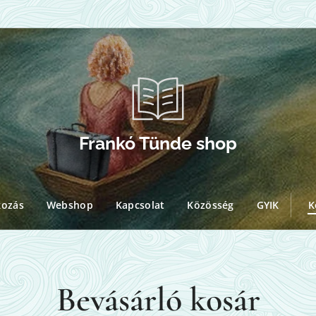
Frankó Tünde shop
kozás
Webshop
Kapcsolat
Közösség
GYIK
K
Bevásárló kosár